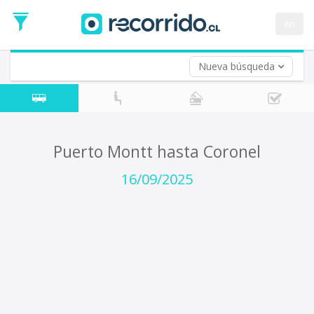
Fecha
de
en
Vuelta (opcional)
Ida
Fecha
de
Nueva búsqueda
Vuelta
Puerto Montt hasta Coronel
16/09/2025