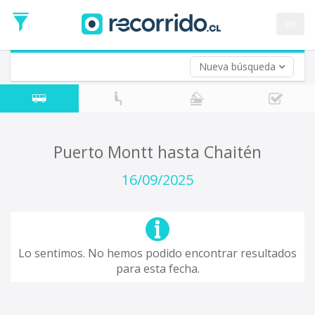
Fecha
de
en
Vuelta (opcional)
Ida
Fecha
de
Nueva búsqueda
Vuelta
Puerto Montt hasta Chaitén
16/09/2025
Lo sentimos. No hemos podido encontrar resultados
para esta fecha.