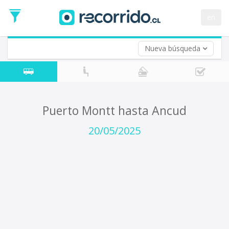
Fecha
de
en
Vuelta (opcional)
Ida
Fecha
de
Nueva búsqueda
Vuelta
Puerto Montt hasta Ancud
20/05/2025