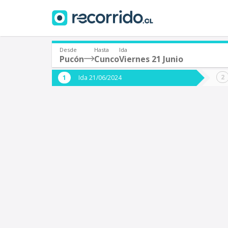
Desde
Hasta
Ida
Pucón
Cunco
Viernes 21 Junio
¿De dónde partes?
¿A dón
Ida 21/06/2024
*
*
Pucón
Origen
Destino