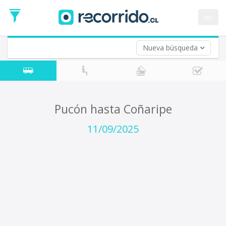
Fecha
de
en
Vuelta (opcional)
Ida
Fecha
de
Nueva búsqueda
Vuelta
Pucón hasta Coñaripe
11/09/2025