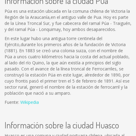
Información sobre la ciudad Pua
Púa es una estación ubicada en la comuna chilena de Victoria la
Región de la Araucanía,en el antiguo valle de Pua. Hoy es parte
de la Línea Troncal Sur, y fue cabecera del ramal Púa - Traiguén,
y del ramal Púa - Lonquimay, hoy ambos desaparecidos.
En este lugar hubo una antigua torre centinela del
Ejército,durante los primeros años de la fundación de Victoria
(1881). En 1883 se creó una colonia suiza, con el nombre de
Púa a unos cuatro kilómetros hacia la costa del actual poblado,
al lado del río Quino, la que aún existía a principios del siglo
pasado. Con el avance de la línea troncal de Ferrocarriles, se
construyó la estación Púa en este lugar, alrededor de 1890, por
cuyo frontis pasó el primer tren el 5 de febrero de 1891. Así ese
sector rural, generó el nombre de la estación de ferrocarril y la
población que nació a su amparo.
Fuente:
Wikipedia
Información sobre la ciudad Huasco
Huasco es una comuna y ciudad portuaria chilena, ubicada al