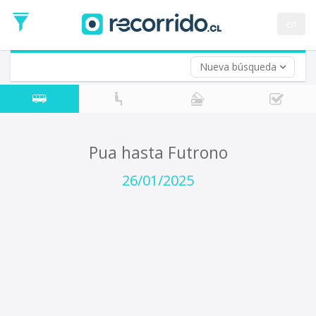
Fecha
de
en
Vuelta (opcional)
Ida
Fecha
de
Nueva búsqueda
Vuelta
Pua hasta Futrono
26/01/2025