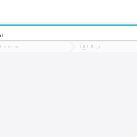
il
de quieres ir?
Ida
Vuelta
Asientos
Pago
*
Fec
alparaíso
Fecha
de
de
Vuel
Ida