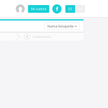
Mi cuenta
ES
EN
Nueva búsqueda
 (opcional)
Confirmación
ha
ta