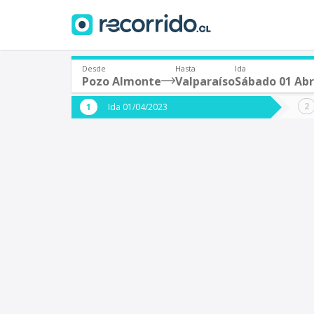
Desde
Hasta
Ida
Pozo Almonte
Valparaíso
Sábado 01 Abr
¿De dónde partes?
¿A dón
Ida 01/04/2023
*
*
Pozo Almonte
V
Origen
Destino