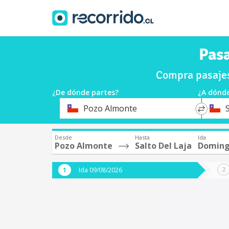
Pasa
Compra pasajes
¿De dónde partes?
¿A dónde
*
*
Pozo Almonte
S
Origen
Destin
Desde
Hasta
Ida
Pozo Almonte
Salto Del Laja
Doming
Ida 09/08/2026