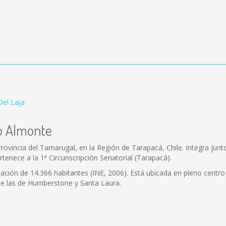
Del Laja
zo Almonte
ovincia del Tamarugal, en la Región de Tarapacá, Chile. Integra junt
rtenece a la 1ª Circunscripción Senatorial (Tarapacá).
lación de 14.366 habitantes (INE, 2006). Está ubicada en pleno cent
ose las de Humberstone y Santa Laura.