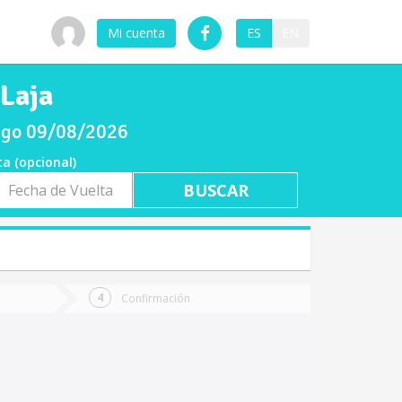
Mi cuenta
ES
EN
 Laja
ingo 09/08/2026
ta (opcional)
a
ta
Confirmación