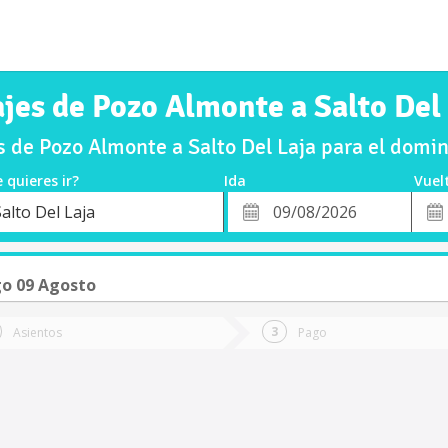
jes de Pozo Almonte a Salto Del
 de Pozo Almonte a Salto Del Laja para el dom
 quieres ir?
Ida
Vuel
*
Fech
alto Del Laja
o
Fecha
de
de
Vuel
Ida
o 09 Agosto
Asientos
Pago