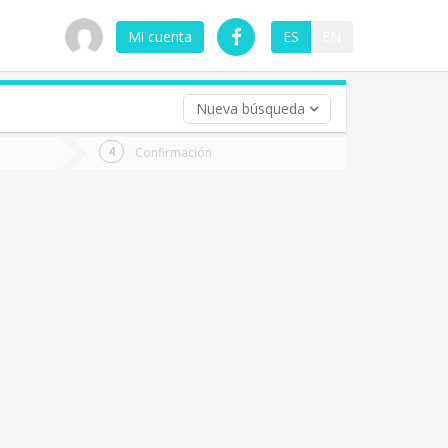
Mi cuenta
ES
EN
Nueva búsqueda
 (opcional)
Confirmación
ha
ta