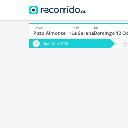
Desde
Hasta
Ida
Pozo Almonte
La Serena
Domingo 12 O
¿De dónde partes?
¿A dón
Ida 12/10/2025
*
*
Pozo Almonte
L
Origen
Destino