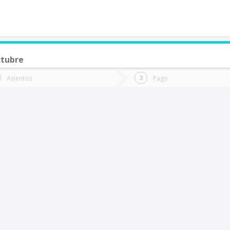
ctubre
de quieres ir?
Ida
Vuelta
Asientos
Pago
*
Fec
a Serena
Fecha
de
de
Vuel
Ida