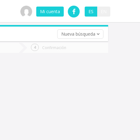
Mi cuenta
ES
EN
Nueva búsqueda
 (opcional)
Confirmación
ha
ta