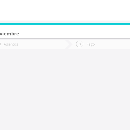
oviembre
de quieres ir?
Ida
Vuelta
Asientos
Pago
*
Fec
Baquedano
Fecha
de
de
Vuel
Ida