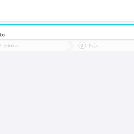
to
de quieres ir?
Ida
Vuelta
Asientos
Pago
*
Fec
a Serena
Fecha
de
de
Vuel
Ida