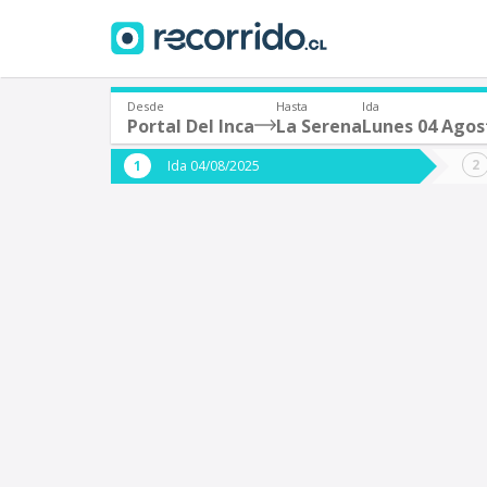
Desde
Hasta
Ida
Portal Del Inca
La Serena
Lunes 04 Agos
¿De dónde partes?
¿A dón
Ida 04/08/2025
*
*
Portal Del Inca
L
Origen
Destino