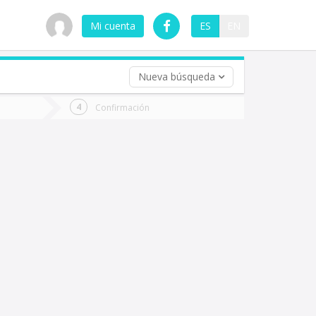
Mi cuenta
ES
EN
Nueva búsqueda
 (opcional)
Confirmación
ha
ta