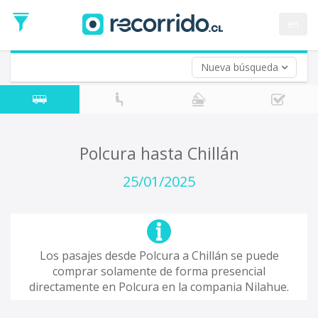
Fecha
de
en
Vuelta (opcional)
Ida
Fecha
de
Nueva búsqueda
Vuelta
Polcura hasta Chillán
25/01/2025
Los pasajes desde Polcura a Chillán se puede
comprar solamente de forma presencial
directamente en Polcura en la compania Nilahue.