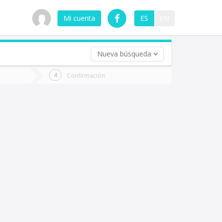
Mi cuenta
ES
EN
Nueva búsqueda
 (opcional)
Confirmación
ha
ta