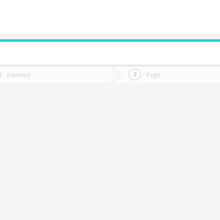
de quieres ir?
Ida
Vuelta
Asientos
Pago
*
Fec
Fecha
de
de
Vuel
Ida