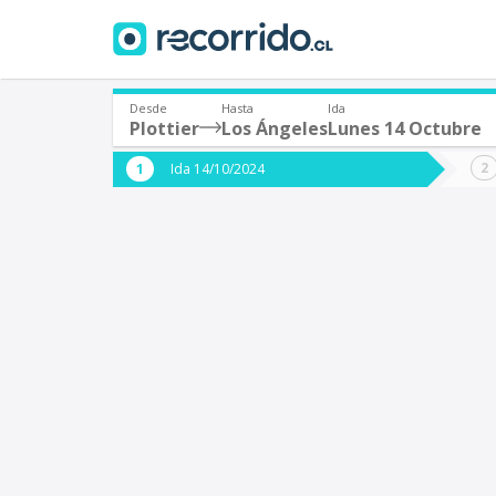
Desde
Hasta
Ida
Plottier
Los Ángeles
Lunes 14 Octubre
¿De dónde partes?
¿A dón
Ida 14/10/2024
*
*
Plottier (Argentina)
Origen
Destino