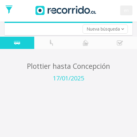
Fecha
de
en
Vuelta (opcional)
Ida
Fecha
de
Nueva búsqueda
Vuelta
Plottier hasta Concepción
17/01/2025