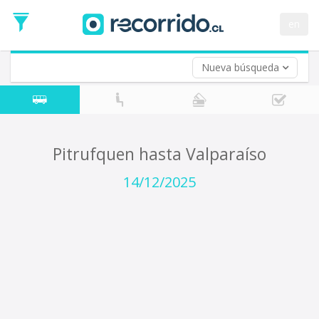
Fecha
de
en
Vuelta (opcional)
Ida
Fecha
de
Nueva búsqueda
Vuelta
Pitrufquen hasta Valparaíso
14/12/2025