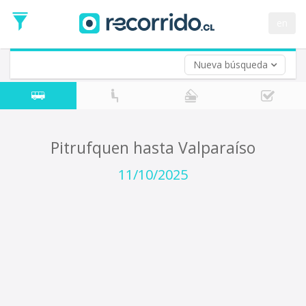
Fecha
de
en
Vuelta (opcional)
Ida
Fecha
de
Nueva búsqueda
Vuelta
Pitrufquen hasta Valparaíso
11/10/2025