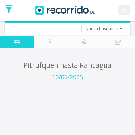
Fecha
de
en
Vuelta (opcional)
Ida
Fecha
de
Nueva búsqueda
Vuelta
Pitrufquen hasta Rancagua
10/07/2025