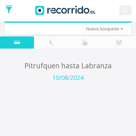
Fecha
de
en
Vuelta (opcional)
Ida
Fecha
de
Nueva búsqueda
Vuelta
Pitrufquen hasta Labranza
10/08/2024