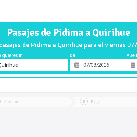
Pasajes de Pidima a Quirihue
asajes de Pidima a Quirihue para el viernes 0
 quieres ir?
Ida
Vuel
*
Fech
Quirihue
o
Fecha
de
de
Vuel
Ida
Asientos
Pago