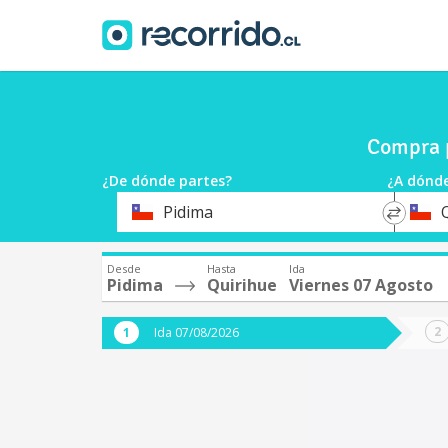
Compra p
¿De dónde partes?
¿A dónde
*
*
Pidima
Origen
Destin
Desde
Hasta
Ida
Pidima
Quirihue
Viernes 07 Agosto
Ida 07/08/2026