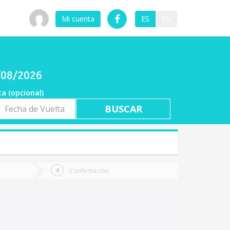
Mi cuenta
ES
EN
7/08/2026
ta (opcional)
a
ta
Confirmación