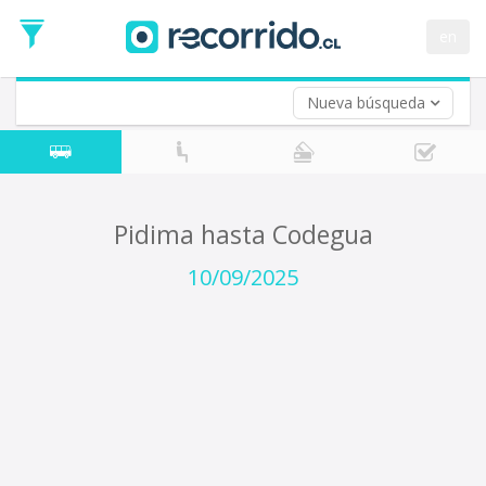
Fecha
de
en
Vuelta (opcional)
Ida
Fecha
de
Nueva búsqueda
Vuelta
Pidima hasta Codegua
10/09/2025