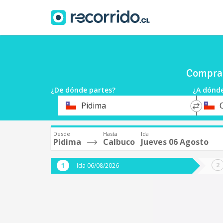
Compra 
¿De dónde partes?
¿A dónde
*
*
Pidima
Origen
Destin
Desde
Hasta
Ida
Pidima
Calbuco
Jueves 06 Agosto
Ida 06/08/2026