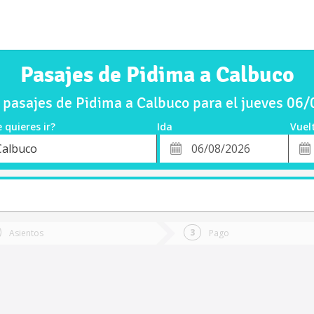
Pasajes de Pidima a Calbuco
pasajes de Pidima a Calbuco para el jueves 06
 quieres ir?
Ida
Vuel
*
Fech
Calbuco
o
Fecha
de
de
Vuel
Ida
Asientos
Pago