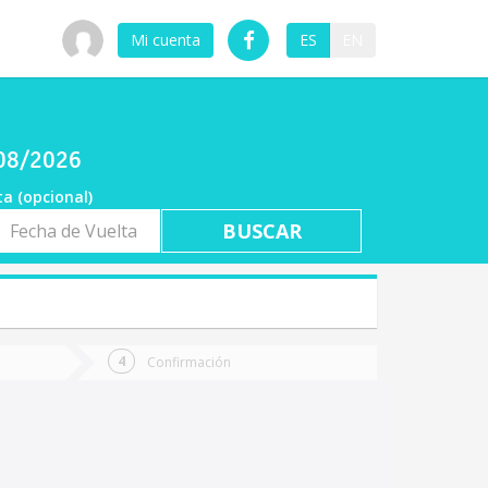
Mi cuenta
ES
EN
/08/2026
ta (opcional)
a
ta
Confirmación