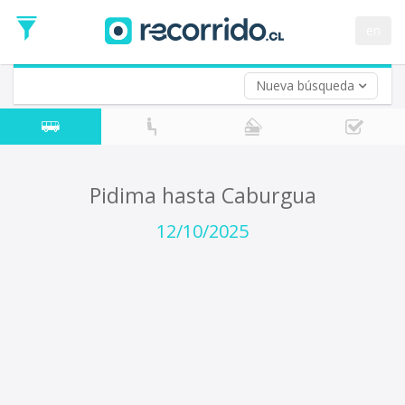
Fecha
de
en
Vuelta (opcional)
Ida
Fecha
de
Nueva búsqueda
Vuelta
Pidima hasta Caburgua
12/10/2025