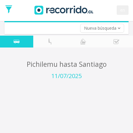
Fecha
de
en
Vuelta (opcional)
Ida
Fecha
de
Nueva búsqueda
Vuelta
Pichilemu hasta Santiago
11/07/2025