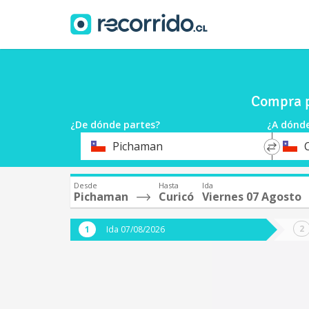
Compra p
¿De dónde partes?
¿A dónde
*
*
Pichaman
Origen
Destin
Desde
Hasta
Ida
Pichaman
Curicó
Viernes 07 Agosto
Ida 07/08/2026