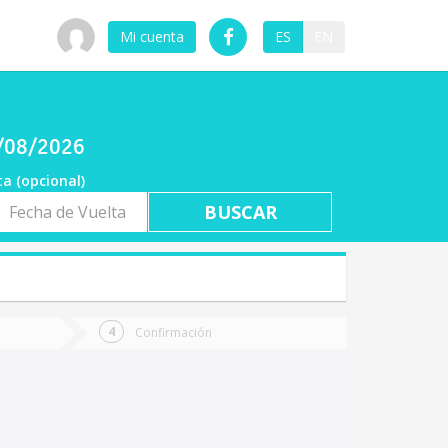
Mi cuenta
ES
EN
7/08/2026
ta (opcional)
a
ta
Confirmación