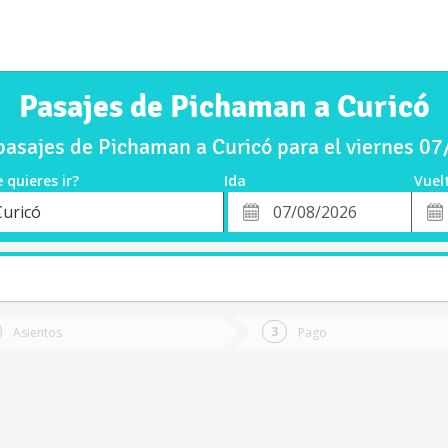
Pasajes de Pichaman a Curicó
asajes de Pichaman a Curicó para el viernes 0
 quieres ir?
Ida
Vuel
*
Fech
Curicó
o
Fecha
de
de
Vuel
Ida
Asientos
Pago