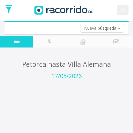
Fecha
de
en
Vuelta (opcional)
Ida
Fecha
de
Nueva búsqueda
Vuelta
Petorca hasta Villa Alemana
17/05/2026