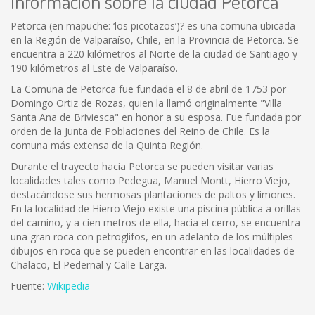
Información sobre la ciudad Petorca
Petorca (en mapuche: ‘los picotazos’)? es una comuna ubicada
en la Región de Valparaíso, Chile, en la Provincia de Petorca. Se
encuentra a 220 kilómetros al Norte de la ciudad de Santiago y
190 kilómetros al Este de Valparaíso.
La Comuna de Petorca fue fundada el 8 de abril de 1753 por
Domingo Ortiz de Rozas, quien la llamó originalmente "Villa
Santa Ana de Briviesca" en honor a su esposa. Fue fundada por
orden de la Junta de Poblaciones del Reino de Chile. Es la
comuna más extensa de la Quinta Región.
Durante el trayecto hacia Petorca se pueden visitar varias
localidades tales como Pedegua, Manuel Montt, Hierro Viejo,
destacándose sus hermosas plantaciones de paltos y limones.
En la localidad de Hierro Viejo existe una piscina pública a orillas
del camino, y a cien metros de ella, hacia el cerro, se encuentra
una gran roca con petroglifos, en un adelanto de los múltiples
dibujos en roca que se pueden encontrar en las localidades de
Chalaco, El Pedernal y Calle Larga.
Fuente:
Wikipedia