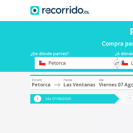
Compra pas
¿De dónde partes?
¿A dónde
*
*
Petorca
Origen
Destin
Desde
Hasta
Ida
Petorca
Las Ventanas
Viernes 07 Ag
Ida 07/08/2026