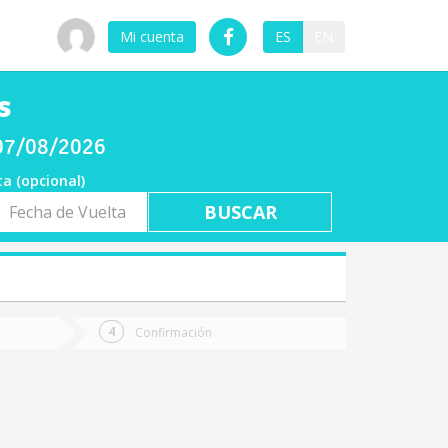
Mi cuenta
ES
EN
s
 07/08/2026
ta (opcional)
a
ta
Confirmación