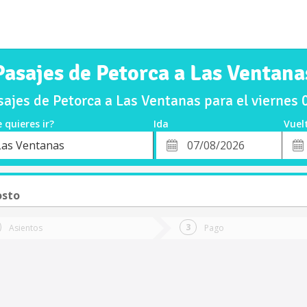
Pasajes de Petorca a Las Ventana
ajes de Petorca a Las Ventanas para el viernes
 quieres ir?
Ida
Vuel
*
Fech
Las Ventanas
o
Fecha
de
de
Vuel
Ida
osto
Asientos
Pago