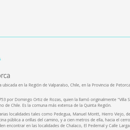
s
orca
ubicada en la Región de Valparaíso, Chile, en la Provincia de Petorc
53 por Domingo Ortiz de Rozas, quien la llamó originalmente "Villa 
no de Chile. Es la comuna más extensa de la Quinta Región.
 varias localidades tales como Pedegua, Manuel Montt, Hierro Viejo, 
cina pública a orillas del camino, y a cien metros de ella, hacia el ce
en encontrar en las localidades de Chalaco, El Pedernal y Calle Larga