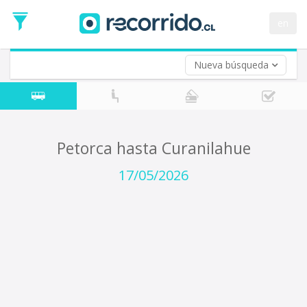
Fecha
de
en
Vuelta (opcional)
Ida
Fecha
de
Nueva búsqueda
Vuelta
Petorca hasta Curanilahue
17/05/2026