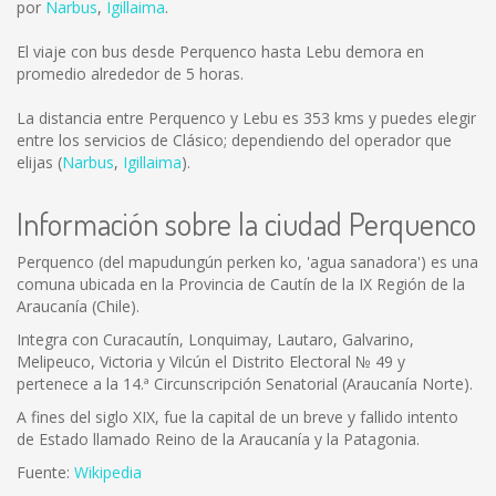
por
Narbus
,
Igillaima
.
El viaje con bus desde Perquenco hasta Lebu demora en
promedio alrededor de 5 horas.
La distancia entre Perquenco y Lebu es
353 kms
y puedes elegir
entre los servicios de Clásico; dependiendo del operador que
elijas (
Narbus
,
Igillaima
).
Información sobre la ciudad Perquenco
Perquenco (del mapudungún perken ko, 'agua sanadora') es una
comuna ubicada en la Provincia de Cautín de la IX Región de la
Araucanía (Chile).
Integra con Curacautín, Lonquimay, Lautaro, Galvarino,
Melipeuco, Victoria y Vilcún el Distrito Electoral № 49 y
pertenece a la 14.ª Circunscripción Senatorial (Araucanía Norte).
A fines del siglo XIX, fue la capital de un breve y fallido intento
de Estado llamado Reino de la Araucanía y la Patagonia.
Fuente:
Wikipedia