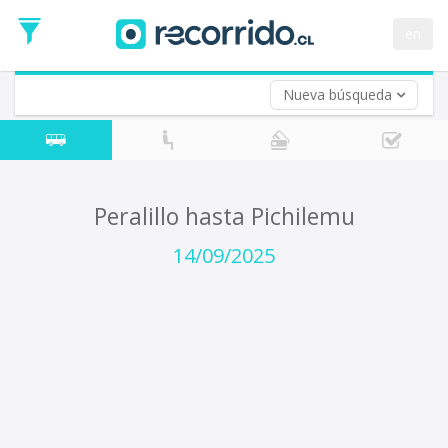
Fecha
de
en
Vuelta (opcional)
Ida
Fecha
de
Nueva búsqueda
Vuelta
Peralillo hasta Pichilemu
14/09/2025