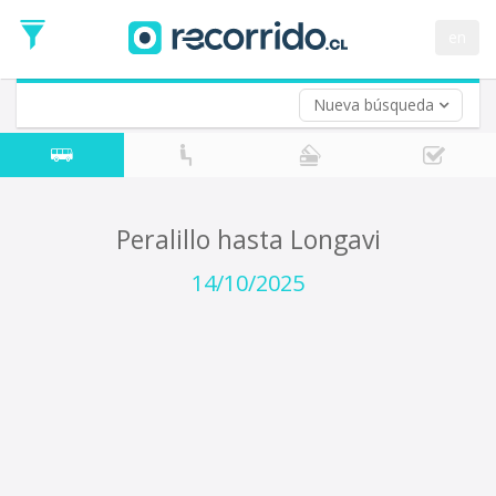
Fecha
de
en
Vuelta (opcional)
Ida
Fecha
de
Nueva búsqueda
Vuelta
Peralillo hasta Longavi
14/10/2025