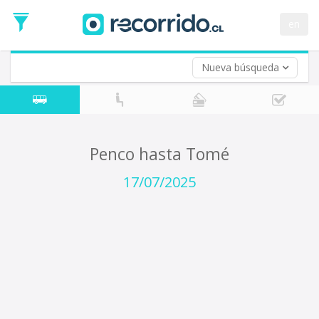
Fecha
de
en
Vuelta (opcional)
Ida
Fecha
de
Nueva búsqueda
Vuelta
Penco hasta Tomé
17/07/2025