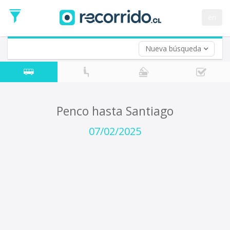
Fecha
de
en
Vuelta (opcional)
Ida
Fecha
de
Nueva búsqueda
Vuelta
Penco hasta Santiago
07/02/2025