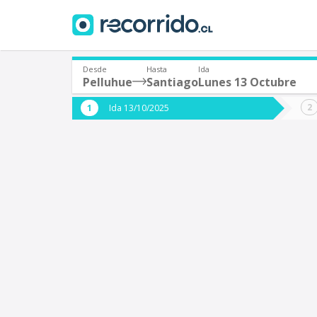
Desde
Hasta
Ida
Pelluhue
Santiago
Lunes 13 Octubre
¿De dónde partes?
¿A dón
Ida 13/10/2025
*
*
Pelluhue
S
Origen
Destino