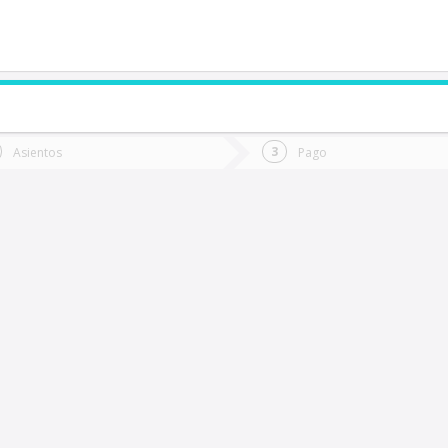
de quieres ir?
Ida
Vuelta
Asientos
Pago
*
Fec
antiago
Fecha
de
de
Vuel
Ida