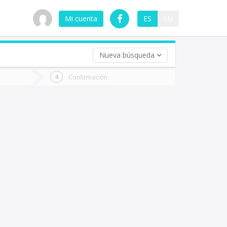
Mi cuenta
ES
EN
Nueva búsqueda
 (opcional)
Confirmación
ha
ta