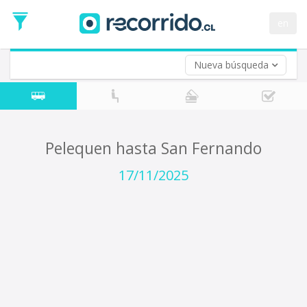
Fecha
de
en
Vuelta (opcional)
Ida
Fecha
de
Nueva búsqueda
Vuelta
Pelequen hasta San Fernando
17/11/2025