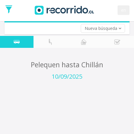
Fecha
de
en
Vuelta (opcional)
Ida
Fecha
de
Nueva búsqueda
Vuelta
Pelequen hasta Chillán
10/09/2025