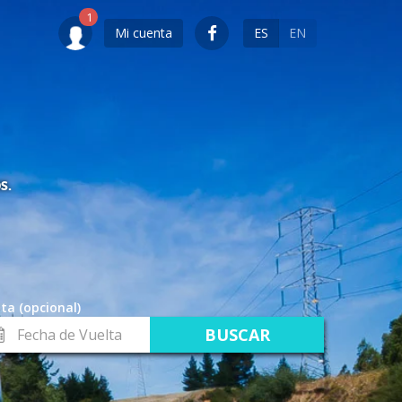
Mi cuenta
ES
EN
S.
ta (opcional)
cha
lta