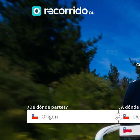
C
¿De dónde partes?
¿A dónde 
*
*
Origen
Destino