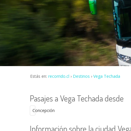
Estás en:
recorrido.cl
Destinos
Vega Techada
Pasajes a Vega Techada desde
Concepción
Información sobre la ciudad Ve