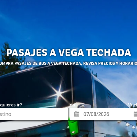
PASAJES A VEGA TECHADA
OMPRA PASAJES DE BUS A VEGA TECHADA. REVISA PRECIOS Y HORARIO
quieres ir?
Ida
Vuel
*
Fe
Fecha
de
de
Vue
Ida