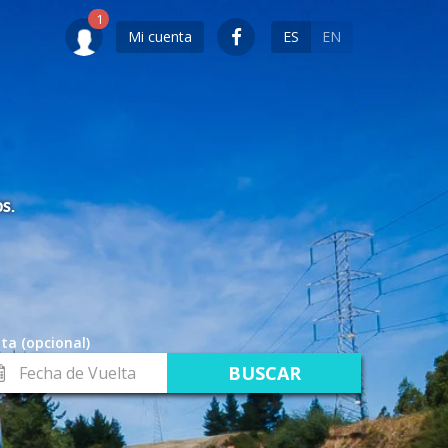
Mi cuenta
ES
EN
S.
ta (opcional)
cha
lta