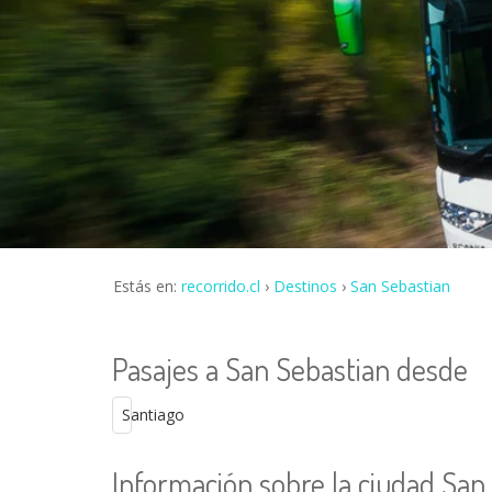
Estás en:
recorrido.cl
Destinos
San Sebastian
Pasajes a San Sebastian desde
Santiago
Información sobre la ciudad San