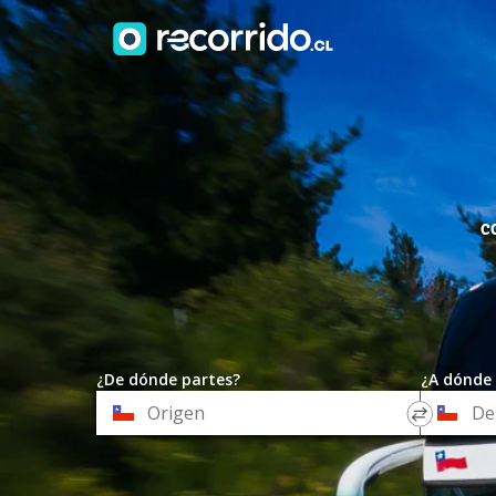
C
¿De dónde partes?
¿A dónde 
*
*
Origen
Destino