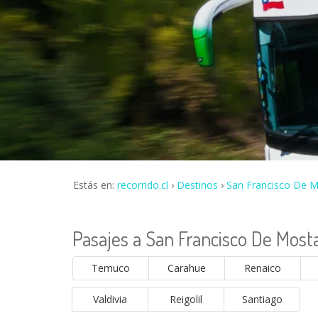
Estás en:
recorrido.cl
Destinos
San Francisco De M
Pasajes a San Francisco De Most
Temuco
Carahue
Renaico
Valdivia
Reigolil
Santiago