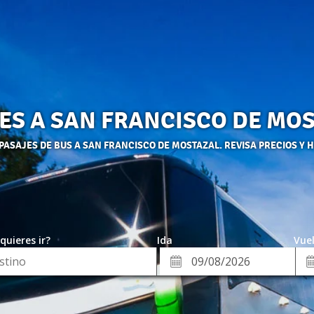
ES A SAN FRANCISCO DE MO
ASAJES DE BUS A SAN FRANCISCO DE MOSTAZAL. REVISA PRECIOS Y 
quieres ir?
Ida
Vuel
*
Fe
Fecha
de
de
Vue
Ida