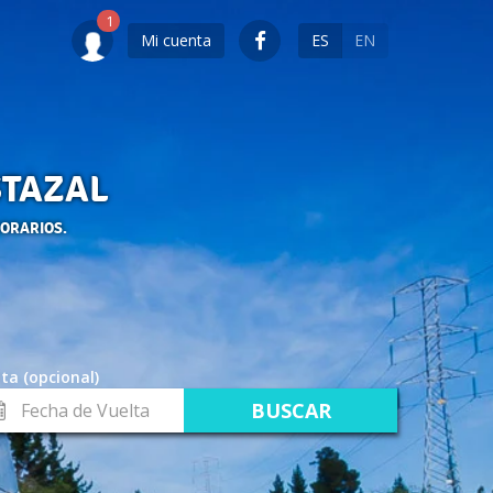
Mi cuenta
ES
EN
STAZAL
HORARIOS.
ta (opcional)
cha
lta