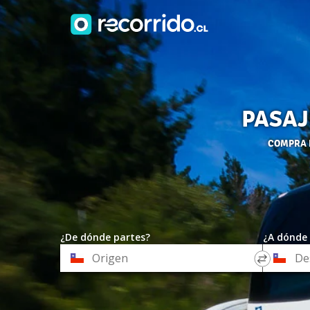
PASAJ
COMPRA P
¿De dónde partes?
¿A dónde 
*
*
Origen
Destino