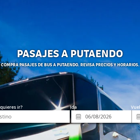
PASAJES A PUTAENDO
COMPRA PASAJES DE BUS A PUTAENDO. REVISA PRECIOS Y HORARIOS.
quieres ir?
Ida
Vuel
*
Fe
Fecha
de
de
Vue
Ida