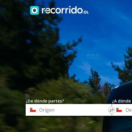
¿De dónde partes?
¿A dónde 
*
*
Origen
Destino