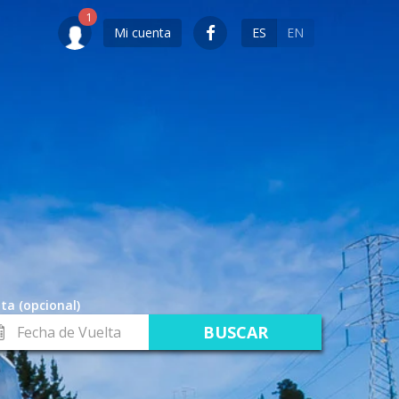
Mi cuenta
ES
EN
ta (opcional)
cha
lta