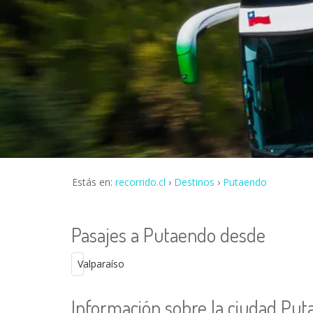
Estás en:
recorrido.cl
Destinos
Putaendo
Pasajes a Putaendo desde
Valparaíso
Información sobre la ciudad Pu