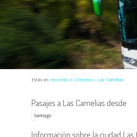
Estás en:
recorrido.cl
Destinos
Las Camelias
Pasajes a Las Camelias desde
Santiago
Información sobre la ciudad Las