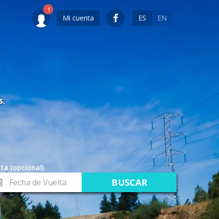
Mi cuenta
ES
EN
S.
ta (opcional)
cha
lta