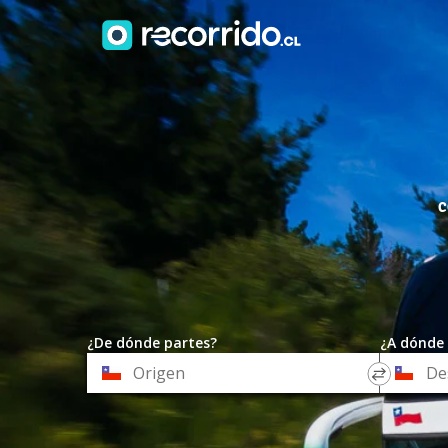
C
¿De dónde partes?
¿A dónde 
*
*
Origen
Destino