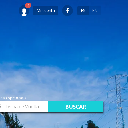
Mi cuenta
ES
EN
ta (opcional)
cha
lta