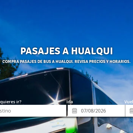
PASAJES A HUALQUI
COMPRA PASAJES DE BUS A HUALQUI. REVISA PRECIOS Y HORARIOS.
quieres ir?
Ida
Vuel
*
Fe
Fecha
de
de
Vue
Ida