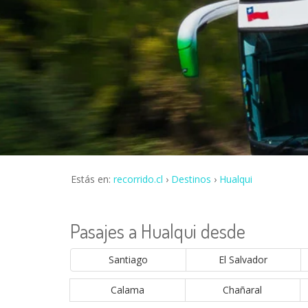
Estás en:
recorrido.cl
Destinos
Hualqui
Pasajes a Hualqui desde
Santiago
El Salvador
Calama
Chañaral