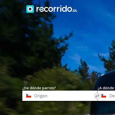
¿De dónde partes?
¿A dónde 
*
*
Origen
Destino