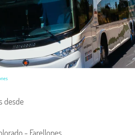
lones
es desde
olorado - Farellones