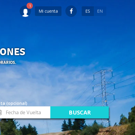
Mi cuenta
ES
EN
LONES
ORARIOS.
ta (opcional)
cha
lta