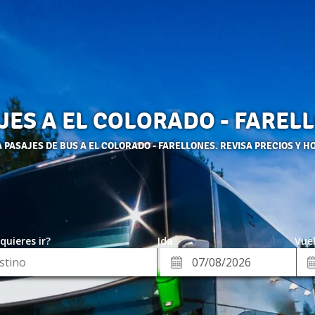
JES A EL COLORADO - FAREL
PASAJES DE BUS A EL COLORADO - FARELLONES. REVISA PRECIOS Y H
quieres ir?
Ida
Vuel
*
Fe
Fecha
de
de
Vue
Ida