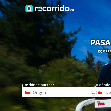
PASA
COMPRA 
¿De dónde partes?
¿A dónde 
*
*
Origen
Destino