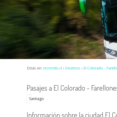
Estás en:
recorrido.cl
Destinos
El Colorado - Farel
Pasajes a El Colorado - Farellon
Santiago
Información sobre la ciudad El C