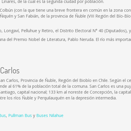
 Linares, de la cual es la segunda ciudad por población.
 Colbún (con la que tiene una breve frontera en común en la zona cor
iquén y San Fabián, de la provincia de Ñuble (VIII Región del Bío-Bí
ongaví, Pelluhue y Retiro, el Distrito Electoral N° 40 (Diputados), y 
una del Premio Nobel de Literatura, Pablo Neruda. El río más importa
 Carlos
an Carlos, Provincia de Ñuble, Región del Biobío en Chile. Según el 
onde al 61% de la población total de la comuna. San Carlos es una p
antiago, capital nacional; 133 km al noreste de Concepción, la capital 
entre los ríos Ñuble y Perquilauquén en la depresión intermedia.
Bus
,
Pullman Bus
y
Buses Nilahue