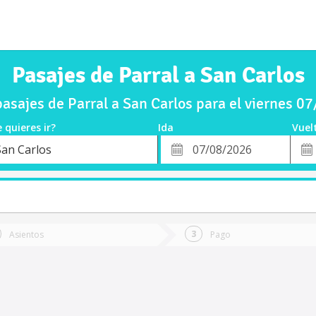
Pasajes de Parral a San Carlos
asajes de Parral a San Carlos para el viernes 0
 quieres ir?
Ida
Vuel
*
Fech
San Carlos
o
Fecha
de
de
Vuel
Ida
Asientos
Pago