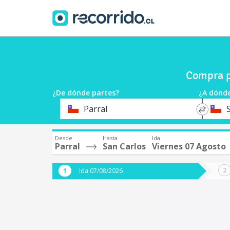
Compra p
¿De dónde partes?
¿A dónde
*
*
Parral
Origen
Destin
Desde
Hasta
Ida
Parral
San Carlos
Viernes 07 Agosto
Ida 07/08/2026