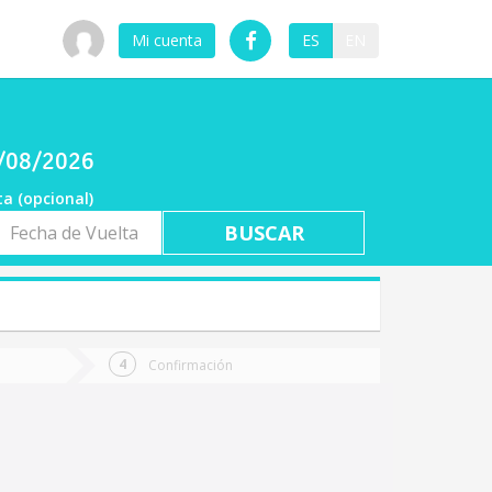
Mi cuenta
ES
EN
7/08/2026
ta (opcional)
a
ta
Confirmación