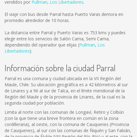
vendidos por
Pullman
,
Los Libertadores
.
El viaje con bus desde Parral hasta Puerto Varas demora en
promedio alrededor de 10 horas.
La distancia entre Parral y Puerto Varas es
753 kms
y puedes
elegir entre los servicios de Salón Cama, Semi Cama;
dependiendo del operador que elijas (
Pullman
,
Los
Libertadores
).
Información sobre la ciudad Parral
Parral es una comuna y ciudad ubicada en la VII Región del
Maule, Chile. Su ubicación geográfica es a 42 kilómetros al sur
de Linares y a 96 al sur de Talca, en el límite meridional de la
Región del Maule y de la provincia de Linares, de la cual es la
segunda ciudad por población.
Limita al norte con las comunas de Longaví, Retiro y Colbún
(con la que tiene una breve frontera en común en la zona
cordillerana), al oeste, con la comuna de Cauquenes (Provincia
de Cauquenes), al sur con las comunas de Ñiquén y San Fabián,
de la provincia de Ñuble (VIII Región del Bío-Bío) y al este, con la