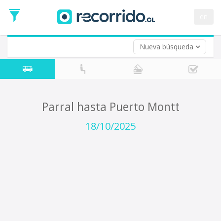
Fecha
de
en
Vuelta (opcional)
Ida
Fecha
de
Nueva búsqueda
Vuelta
Parral hasta Puerto Montt
18/10/2025