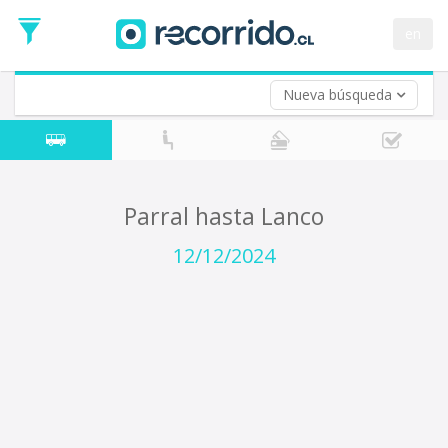
Fecha
de
en
Vuelta (opcional)
Ida
Fecha
de
Nueva búsqueda
Vuelta
Parral hasta Lanco
12/12/2024