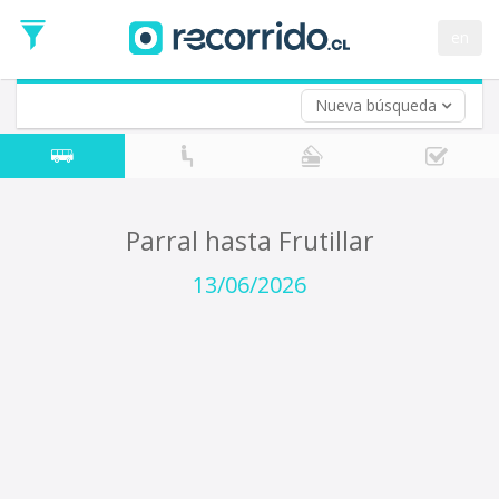
Fecha
de
en
Vuelta (opcional)
Ida
Fecha
de
Nueva búsqueda
Vuelta
Parral hasta Frutillar
13/06/2026