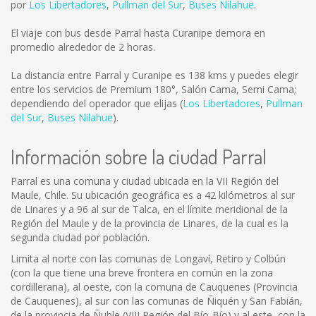
por
Los Libertadores
,
Pullman del Sur
,
Buses Nilahue
.
El viaje con bus desde Parral hasta Curanipe demora en
promedio alrededor de 2 horas.
La distancia entre Parral y Curanipe es
138 kms
y puedes elegir
entre los servicios de Premium 180°, Salón Cama, Semi Cama;
dependiendo del operador que elijas (
Los Libertadores
,
Pullman
del Sur
,
Buses Nilahue
).
Información sobre la ciudad Parral
Parral es una comuna y ciudad ubicada en la VII Región del
Maule, Chile. Su ubicación geográfica es a 42 kilómetros al sur
de Linares y a 96 al sur de Talca, en el límite meridional de la
Región del Maule y de la provincia de Linares, de la cual es la
segunda ciudad por población.
Limita al norte con las comunas de Longaví, Retiro y Colbún
(con la que tiene una breve frontera en común en la zona
cordillerana), al oeste, con la comuna de Cauquenes (Provincia
de Cauquenes), al sur con las comunas de Ñiquén y San Fabián,
de la provincia de Ñuble (VIII Región del Bío-Bío) y al este, con la